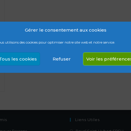
Gérer le consentement aux cookies
us utilisons des cookies pour optimiser notre site web et notre service.
Tous les cookies
Refuser
Voir les préférence
mis
Liens Utiles
mours Persans
Royal Saint-Hubert SRSH