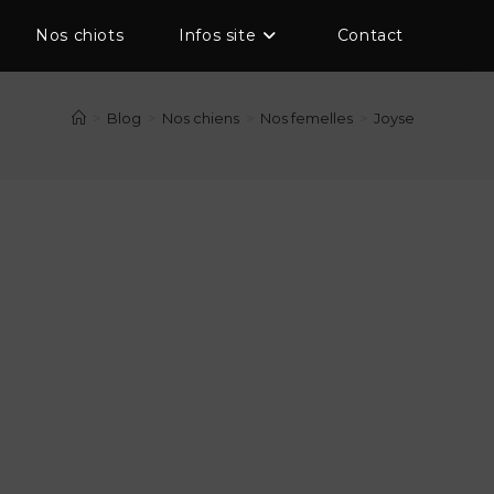
Nos chiots
Infos site
Contact
>
Blog
>
Nos chiens
>
Nos femelles
>
Joyse