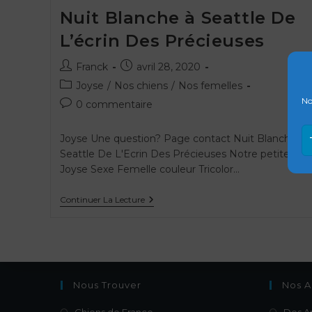
Nuit Blanche à Seattle De
L’écrin Des Précieuses
Franck
avril 28, 2020
Joyse
/
Nos chiens
/
Nos femelles
No
0 commentaire
Joyse Une question? Page contact Nuit Blanche à
Seattle De L'Ecrin Des Précieuses Notre petite
Joyse Sexe Femelle couleur Tricolor…
Continuer La Lecture
Nous Trouver
Nos A
Chiens de France
Des A